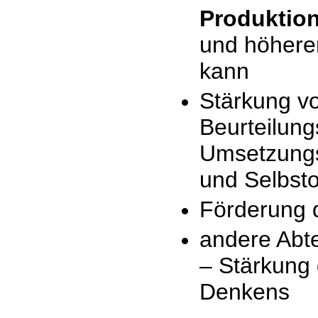
Produktio
und höherer
kann
Stärkung v
Beurteilun
Umsetzungsk
und Selbsto
Förderung 
andere Abt
– Stärkung 
Denkens