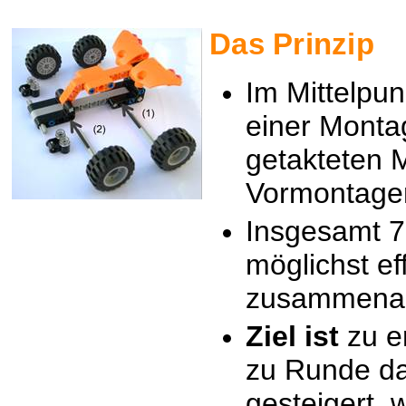
Das Prinzip
Im Mittelpun
einer Monta
getakteten 
Vormontage
Insgesamt 7
möglichst eff
zusammenar
Ziel ist
zu e
zu Runde da
gesteigert w