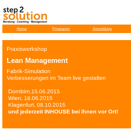
Home
Programm
Anmeldung
Praxisworkshop
Lean Management
Fabrik-Simulation
Verbesserungen im Team live gestalten
Dornbirn,15.06.2015
Wien, 18.06.2015
Klagenfurt, 08.10.2015
und jederzeit INHOUSE bei Ihnen vor Ort!